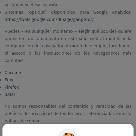
gestionar su desactivación.
Sistemas “opt-out” disponibles para Google Analytics:
https://tools.google.com/dlpage/gaoptout/
Puedes – en cualquier momento – elegir qué cookies quiere
poner en funcionamiento en este sitio web al modificar la
configuración del navegador. A modo de ejemplo, facilitamos
el acceso a las instrucciones de los navegadores más
comunes:
Chrome
Edge
Firefox
Safari
No somos responsables del contenido y veracidad de las
políticas de privacidad de los terceros referenciadas en esta
política de cookies.
¿Cuándo se actualiza esta política de cookies?